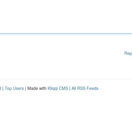
Rep
d
|
Top Users
| Made with
Kliqqi CMS
|
All RSS Feeds