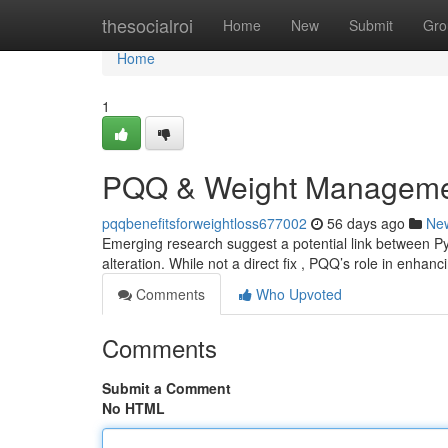
Home
thesocialroi
Home
New
Submit
Gro
Home
1
PQQ & Weight Managemen
pqqbenefitsforweightloss677002
56 days ago
Ne
Emerging research suggest a potential link between Py
alteration. While not a direct fix , PQQ’s role in enhan
Comments
Who Upvoted
Comments
Submit a Comment
No HTML