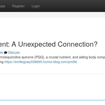
ups
Register
Login
t: A Unexpected Connection?
ws
Discuss
rroloquinoline quinone (PQQ), a crucial nutrient, and aiding body comp
cing
https://emiliegzwy338895.humor-blog.com/profile