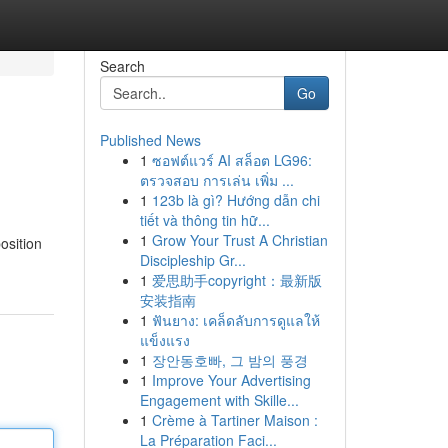
Search
Go
Published News
1
ซอฟต์แวร์ AI สล็อต LG96:
ตรวจสอบ การเล่น เพิ่ม ...
1
123b là gì? Hướng dẫn chi
tiết và thông tin hữ...
1
Grow Your Trust A Christian
osition
Discipleship Gr...
1
爱思助手copyright：最新版
安装指南
1
ฟันยาง: เคล็ดลับการดูแลให้
แข็งแรง
1
장안동호빠, 그 밤의 풍경
1
Improve Your Advertising
Engagement with Skille...
1
Crème à Tartiner Maison :
La Préparation Faci...