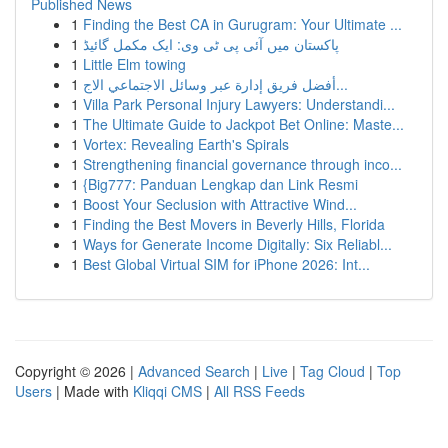
Published News
1
Finding the Best CA in Gurugram: Your Ultimate ...
1
پاکستان میں آئی پی ٹی وی: ایک مکمل گائیڈ
1
Little Elm towing
1
أفضل فريق إدارة عبر وسائل الاجتماعي الاج...
1
Villa Park Personal Injury Lawyers: Understandi...
1
The Ultimate Guide to Jackpot Bet Online: Maste...
1
Vortex: Revealing Earth's Spirals
1
Strengthening financial governance through inco...
1
{Big777: Panduan Lengkap dan Link Resmi
1
Boost Your Seclusion with Attractive Wind...
1
Finding the Best Movers in Beverly Hills, Florida
1
Ways for Generate Income Digitally: Six Reliabl...
1
Best Global Virtual SIM for iPhone 2026: Int...
Copyright © 2026 |
Advanced Search
|
Live
|
Tag Cloud
|
Top
Users
| Made with
Kliqqi CMS
|
All RSS Feeds