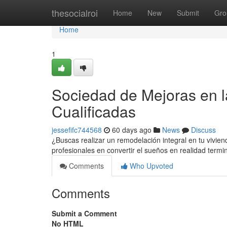
Home
thesocialroi
Home
New
Submit
Gro
Home
1
Sociedad de Mejoras en 
Cualificadas
jessefifc744568
60 days ago
News
Discuss
¿Buscas realizar un remodelación integral en tu vivie
profesionales en convertir el sueños en realidad term
Comments
Who Upvoted
Comments
Submit a Comment
No HTML