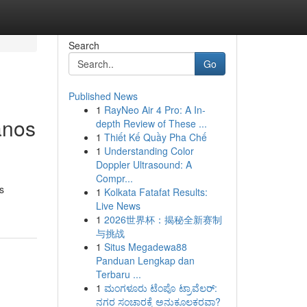
Search
Go
Published News
1
RayNeo Air 4 Pro: A In-
anos
depth Review of These ...
1
Thiết Kế Quầy Pha Chế
1
Understanding Color
Doppler Ultrasound: A
Compr...
s
1
Kolkata Fatafat Results:
Live News
1
2026世界杯：揭秘全新赛制
与挑战
1
Situs Megadewa88
Panduan Lengkap dan
Terbaru ...
1
ಮಂಗಳೂರು ಟೆಂಪೊ ಟ್ರಾವೆಲರ್:
ನಗರ ಸಂಚಾರಕ್ಕೆ ಅನುಕೂಲಕರವಾ?