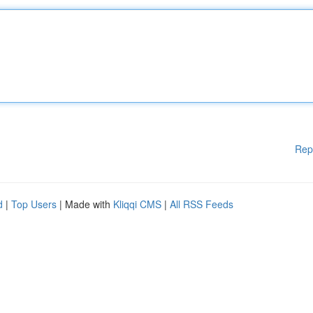
Rep
d
|
Top Users
| Made with
Kliqqi CMS
|
All RSS Feeds