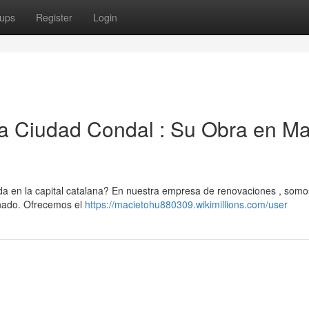
ups
Register
Login
la Ciudad Condal : Su Obra en M
nda en la capital catalana? En nuestra empresa de renovaciones , somo
inado. Ofrecemos el
https://macietohu880309.wikimillions.com/user