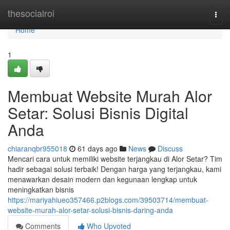
Home
thesocialroi
Togg
navi
Home
1
Membuat Website Murah Alor
Setar: Solusi Bisnis Digital
Anda
chiaranqbr955018
61 days ago
News
Discuss
Mencari cara untuk memiliki website terjangkau di Alor Setar? Tim
hadir sebagai solusi terbaik! Dengan harga yang terjangkau, kami
menawarkan desain modern dan kegunaan lengkap untuk
meningkatkan bisnis
https://mariyahiueo357466.p2blogs.com/39503714/membuat-
website-murah-alor-setar-solusi-bisnis-daring-anda
Comments
Who Upvoted