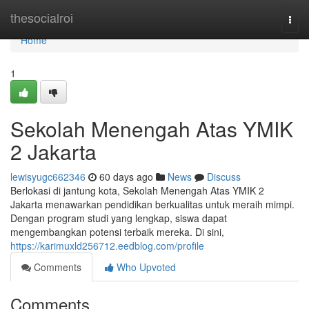
Home
thesocialroi
Togg
navi
Home
1
Sekolah Menengah Atas YMIK
2 Jakarta
lewisyugc662346
60 days ago
News
Discuss
Berlokasi di jantung kota, Sekolah Menengah Atas YMIK 2
Jakarta menawarkan pendidikan berkualitas untuk meraih mimpi.
Dengan program studi yang lengkap, siswa dapat
mengembangkan potensi terbaik mereka. Di sini,
https://karimuxld256712.eedblog.com/profile
Comments
Who Upvoted
Comments