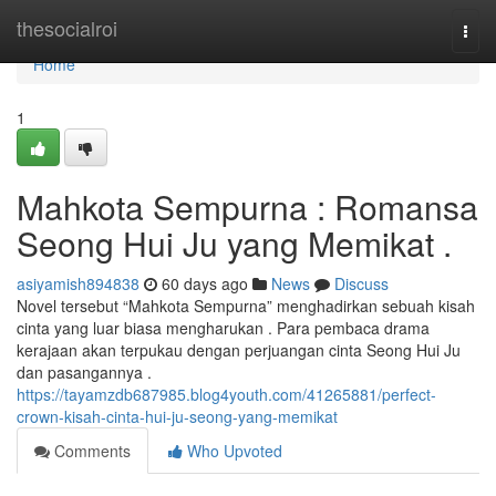
Home
thesocialroi
Togg
navi
Home
1
Mahkota Sempurna : Romansa
Seong Hui Ju yang Memikat .
asiyamish894838
60 days ago
News
Discuss
Novel tersebut “Mahkota Sempurna” menghadirkan sebuah kisah
cinta yang luar biasa mengharukan . Para pembaca drama
kerajaan akan terpukau dengan perjuangan cinta Seong Hui Ju
dan pasangannya .
https://tayamzdb687985.blog4youth.com/41265881/perfect-
crown-kisah-cinta-hui-ju-seong-yang-memikat
Comments
Who Upvoted