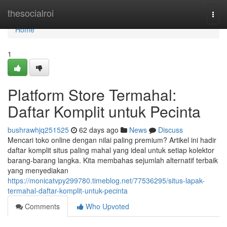
Home
thesocialroi
Togg
navi
Home
1
Platform Store Termahal:
Daftar Komplit untuk Pecinta
bushrawhjq251525
62 days ago
News
Discuss
Mencari toko online dengan nilai paling premium? Artikel ini hadir
daftar komplit situs paling mahal yang ideal untuk setiap kolektor
barang-barang langka. Kita membahas sejumlah alternatif terbaik
yang menyediakan
https://monicatvpy299780.timeblog.net/77536295/situs-lapak-
termahal-daftar-komplit-untuk-pecinta
Comments
Who Upvoted