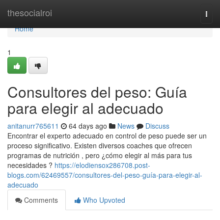
Home
thesocialroi
Togg
navi
Home
1
Consultores del peso: Guía
para elegir al adecuado
anitanurr765611
64 days ago
News
Discuss
Encontrar el experto adecuado en control de peso puede ser un
proceso significativo. Existen diversos coaches que ofrecen
programas de nutrición , pero ¿cómo elegir al más para tus
necesidades ?
https://elodiensox286708.post-
blogs.com/62469557/consultores-del-peso-guía-para-elegir-al-
adecuado
Comments
Who Upvoted