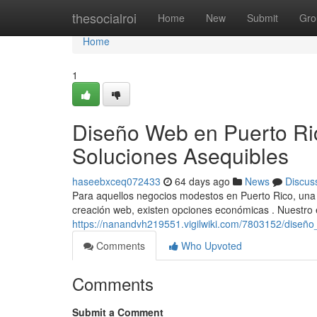
Home
thesocialroi
Home
New
Submit
Gro
Home
1
Diseño Web en Puerto Ri
Soluciones Asequibles
haseebxceq072433
64 days ago
News
Discus
Para aquellos negocios modestos en Puerto Rico, una pr
creación web, existen opciones económicas . Nuestro
https://nanandvh219551.vigilwiki.com/7803152/dise
Comments
Who Upvoted
Comments
Submit a Comment