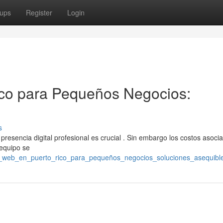
ups
Register
Login
co para Pequeños Negocios:
s
esencia digital profesional es crucial . Sin embargo los costos asocia
 equipo se
ño_web_en_puerto_rico_para_pequeños_negocios_soluciones_asequibl