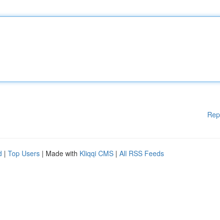
Rep
d
|
Top Users
| Made with
Kliqqi CMS
|
All RSS Feeds