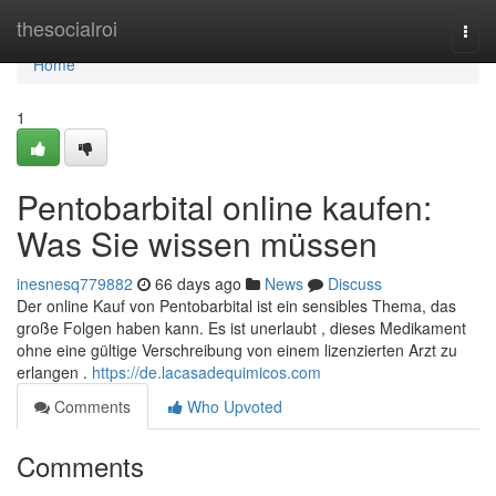
Home
thesocialroi
Togg
navi
Home
1
Pentobarbital online kaufen:
Was Sie wissen müssen
inesnesq779882
66 days ago
News
Discuss
Der online Kauf von Pentobarbital ist ein sensibles Thema, das
große Folgen haben kann. Es ist unerlaubt , dieses Medikament
ohne eine gültige Verschreibung von einem lizenzierten Arzt zu
erlangen .
https://de.lacasadequimicos.com
Comments
Who Upvoted
Comments