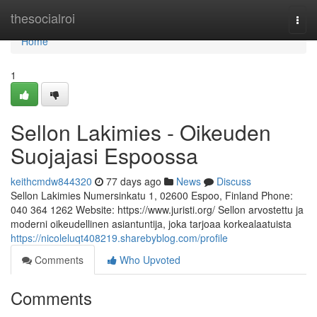
Home
thesocialroi
Togg
navi
Home
1
Sellon Lakimies - Oikeuden
Suojajasi Espoossa
keithcmdw844320
77 days ago
News
Discuss
Sellon Lakimies Numersinkatu 1, 02600 Espoo, Finland Phone:
040 364 1262 Website: https://www.juristi.org/ Sellon arvostettu ja
moderni oikeudellinen asiantuntija, joka tarjoaa korkealaatuista
https://nicoleluqt408219.sharebyblog.com/profile
Comments
Who Upvoted
Comments