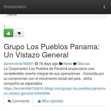
Home
thesocialroi
Togg
navi
Home
1
Grupo Los Pueblos Panama:
Un Vistazo General
darrenvimw790831
79 days ago
News
Discuss
La Corporación Los Pueblos de Panamá proporciona una
considerable reseña integral de sus operaciones . Conocida por
su compromiso con el crecimiento social del país , dicha
compañía se especializa
https://fanniembki702616.tblogz.com/grupo-los-pueblos-panama-
un-vistazo-general-54600680
Comments
Who Upvoted