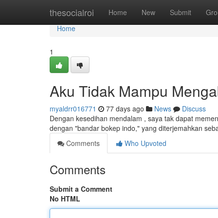
Home
thesocialroi
Home
New
Submit
Gro
Home
1
Aku Tidak Mampu Mengab
myaldrr016771
77 days ago
News
Discuss
Dengan kesedihan mendalam , saya tak dapat memenuh
dengan "bandar bokep indo," yang diterjemahkan sebag
Comments
Who Upvoted
Comments
Submit a Comment
No HTML