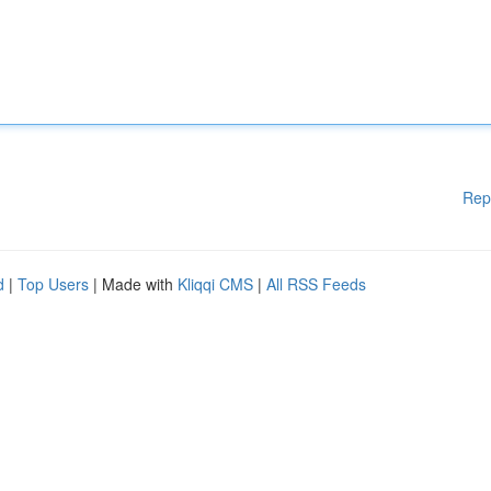
Rep
d
|
Top Users
| Made with
Kliqqi CMS
|
All RSS Feeds