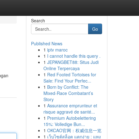
Search
Go
Published News
1
iptv maroc
1
I cannot handle this query .
1
JEPANGBET88: Situs Judi
Online Terpercaya
1
Red Footed Tortoises for
ngan
Sale: Find Your Perfec...
1
Born by Conflict: The
Mixed-Race Combatant’s
Story
1
Assurance emprunteur et
risque aggravé de santé...
1
Premium Autobelettering
15%: Volledige Bun...
1
OKCAO官网：权威信息一览
1
เว็บไซต์สล็อต แตกง่าย : แทง