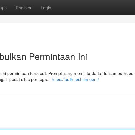
ups
Register
Login
ulkan Permintaan Ini
i permintaan tersebut. Prompt yang meminta daftar tulisan berhubu
ai "pusat situs pornografi
https://auth.testhim.com/