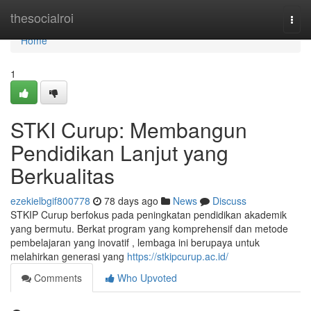
Home
thesocialroi
Togg
navi
Home
1
STKI Curup: Membangun
Pendidikan Lanjut yang
Berkualitas
ezekielbgif800778
78 days ago
News
Discuss
STKIP Curup berfokus pada peningkatan pendidikan akademik
yang bermutu. Berkat program yang komprehensif dan metode
pembelajaran yang inovatif , lembaga ini berupaya untuk
melahirkan generasi yang
https://stkipcurup.ac.id/
Comments
Who Upvoted