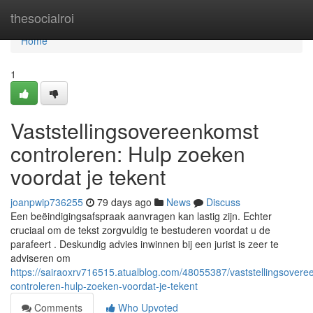
Home
thesocialroi
Home
1
Vaststellingsovereenkomst
controleren: Hulp zoeken
voordat je tekent
joanpwip736255
79 days ago
News
Discuss
Een beëindigingsafspraak aanvragen kan lastig zijn. Echter
cruciaal om de tekst zorgvuldig te bestuderen voordat u de
parafeert . Deskundig advies inwinnen bij een jurist is zeer te
adviseren om
https://sairaoxrv716515.atualblog.com/48055387/vaststellingsovere
controleren-hulp-zoeken-voordat-je-tekent
Comments
Who Upvoted