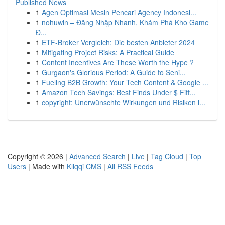
Published News
1
Agen Optimasi Mesin Pencari Agency Indonesi...
1
nohuwin – Đăng Nhập Nhanh, Khám Phá Kho Game
Đ...
1
ETF-Broker Vergleich: Die besten Anbieter 2024
1
Mitigating Project Risks: A Practical Guide
1
Content Incentives Are These Worth the Hype ?
1
Gurgaon's Glorious Period: A Guide to Seni...
1
Fueling B2B Growth: Your Tech Content & Google ...
1
Amazon Tech Savings: Best Finds Under $ Fift...
1
copyright: Unerwünschte Wirkungen und Risiken i...
Copyright © 2026 |
Advanced Search
|
Live
|
Tag Cloud
|
Top
Users
| Made with
Kliqqi CMS
|
All RSS Feeds