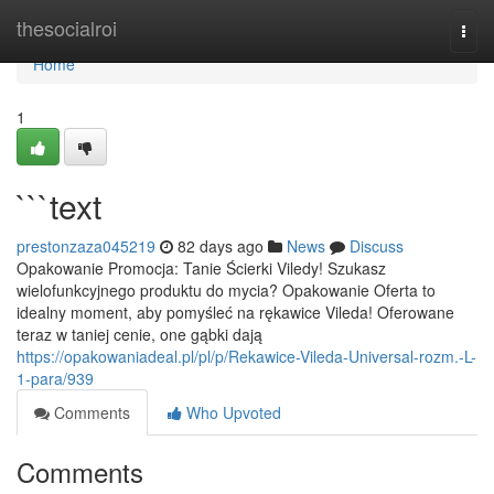
Home
thesocialroi
Togg
navi
Home
1
```text
prestonzaza045219
82 days ago
News
Discuss
Opakowanie Promocja: Tanie Ścierki Viledy! Szukasz
wielofunkcyjnego produktu do mycia? Opakowanie Oferta to
idealny moment, aby pomyśleć na rękawice Vileda! Oferowane
teraz w taniej cenie, one gąbki dają
https://opakowaniadeal.pl/pl/p/Rekawice-Vileda-Universal-rozm.-L-
1-para/939
Comments
Who Upvoted
Comments