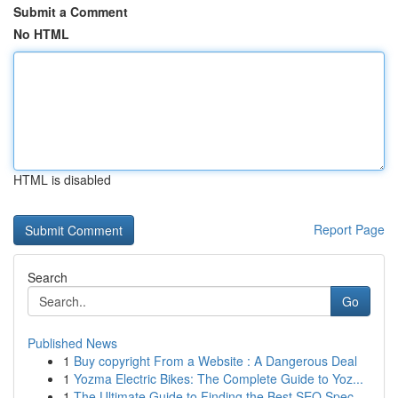
Submit a Comment
No HTML
HTML is disabled
Report Page
Search
Go
Published News
1
Buy copyright From a Website : A Dangerous Deal
1
Yozma Electric Bikes: The Complete Guide to Yoz...
1
The Ultimate Guide to Finding the Best SEO Spec...