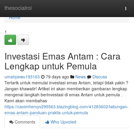
Home
thesocialroi
Togg
navi
Home
1
Investasi Emas Antam : Cara
Lengkap untuk Pemula
umairpewu193163
79 days ago
News
Discuss
Tertarik untuk memulai investasi emas Antam, tetapi tidak yakin ?
Jangan khawatir! Artikel ini akan memberikan gambaran lengkap
mengenai langkah berinvestasi di emas Antam untuk pemula .
Kami akan membahas
https://caoimhervyv295563.blazingblog.com/41283602/tabungan-
emas-antam-panduan-praktis-untuk-pemula
Comments
Who Upvoted