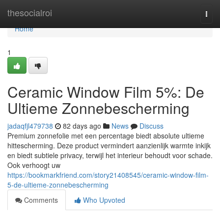
Home
thesocialroi
Togg
navi
Home
1
Ceramic Window Film 5%: De
Ultieme Zonnebescherming
jadaqfjl479738
82 days ago
News
Discuss
Premium zonnefolie met een percentage biedt absolute ultieme
hittescherming. Deze product vermindert aanzienlijk warmte inkijk
en biedt subtiele privacy, terwijl het interieur behoudt voor schade.
Ook verhoogt uw
https://bookmarkfriend.com/story21408545/ceramic-window-film-
5-de-ultieme-zonnebescherming
Comments
Who Upvoted