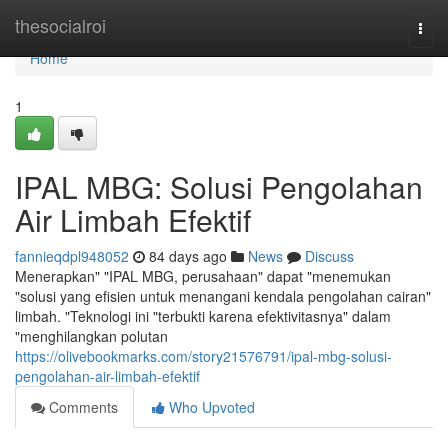
Home
thesocialroi
Togg
navi
Home
1
IPAL MBG: Solusi Pengolahan
Air Limbah Efektif
fannieqdpl948052
84 days ago
News
Discuss
Menerapkan" "IPAL MBG, perusahaan" dapat "menemukan
"solusi yang efisien untuk menangani kendala pengolahan cairan"
limbah. "Teknologi ini "terbukti karena efektivitasnya" dalam
"menghilangkan polutan
https://olivebookmarks.com/story21576791/ipal-mbg-solusi-
pengolahan-air-limbah-efektif
Comments
Who Upvoted