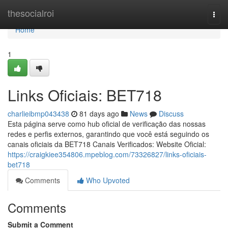
Home
thesocialroi
Togg
navi
Home
1
Links Oficiais: BET718
charlieibmp043438
81 days ago
News
Discuss
Esta página serve como hub oficial de verificação das nossas
redes e perfis externos, garantindo que você está seguindo os
canais oficiais da BET718 Canais Verificados: Website Oficial:
https://craigkiee354806.mpeblog.com/73326827/links-oficiais-
bet718
Comments
Who Upvoted
Comments
Submit a Comment