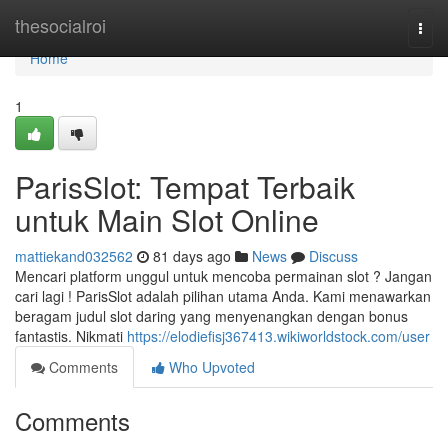
Home
thesocialroi
Togg
navi
Home
1
ParisSlot: Tempat Terbaik
untuk Main Slot Online
mattiekand032562
81 days ago
News
Discuss
Mencari platform unggul untuk mencoba permainan slot ? Jangan
cari lagi ! ParisSlot adalah pilihan utama Anda. Kami menawarkan
beragam judul slot daring yang menyenangkan dengan bonus
fantastis. Nikmati
https://elodiefisj367413.wikiworldstock.com/user
Comments
Who Upvoted
Comments