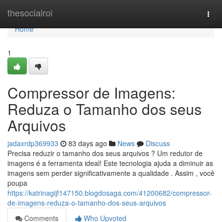
Home
thesocialroi
Togg
navi
Home
1
Compressor de Imagens:
Reduza o Tamanho dos seus
Arquivos
jadaxrdp369933
83 days ago
News
Discuss
Precisa reduzir o tamanho dos seus arquivos ? Um redutor de
imagens é a ferramenta ideal! Este tecnologia ajuda a diminuir as
imagens sem perder significativamente a qualidade . Assim , você
poupa
https://katrinagijf147150.blogdosaga.com/41200682/compressor-
de-imagens-reduza-o-tamanho-dos-seus-arquivos
Comments
Who Upvoted