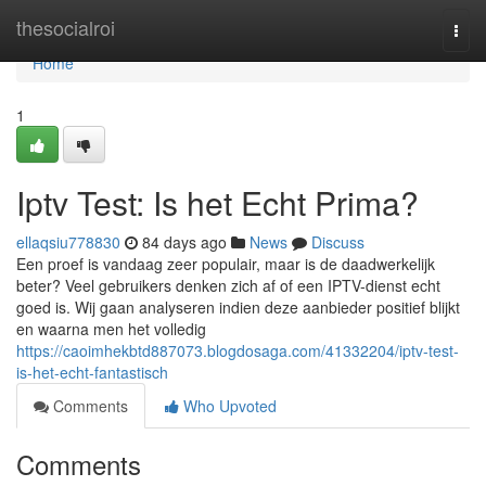
Home
thesocialroi
Togg
navi
Home
1
Iptv Test: Is het Echt Prima?
ellaqsiu778830
84 days ago
News
Discuss
Een proef is vandaag zeer populair, maar is de daadwerkelijk
beter? Veel gebruikers denken zich af of een IPTV-dienst echt
goed is. Wij gaan analyseren indien deze aanbieder positief blijkt
en waarna men het volledig
https://caoimhekbtd887073.blogdosaga.com/41332204/iptv-test-
is-het-echt-fantastisch
Comments
Who Upvoted
Comments