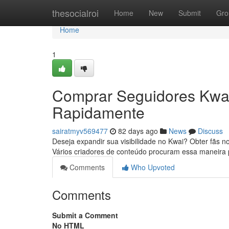
Home
thesocialroi
Home
New
Submit
Gro
Home
1
Comprar Seguidores Kwai
Rapidamente
sairatmyv569477
82 days ago
News
Discuss
Deseja expandir sua visibilidade no Kwai? Obter fãs n
Vários criadores de conteúdo procuram essa maneira
Comments
Who Upvoted
Comments
Submit a Comment
No HTML