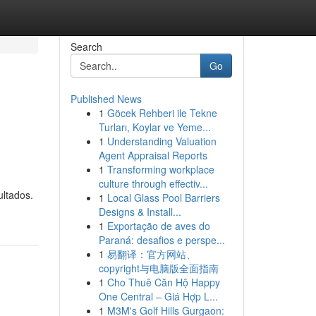
Search
Go
Published News
1
Göcek Rehberi ile Tekne
Turları, Koylar ve Yeme...
1
Understanding Valuation
Agent Appraisal Reports
1
Transforming workplace
culture through effectiv...
ultados.
1
Local Glass Pool Barriers
Designs & Install...
1
Exportação de aves do
Paraná: desafios e perspe...
1
易翻译：官方网站、
copyright与电脑版全面指南
1
Cho Thuê Căn Hộ Happy
One Central – Giá Hợp L...
1
M3M's Golf Hills Gurgaon: