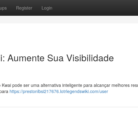
ups
Register
Login
: Aumente Sua Visibilidade
o Kwai pode ser uma alternativa inteligente para alcançar melhores res
 para
https://prestonlbsi217676.lotrlegendswiki.com/user