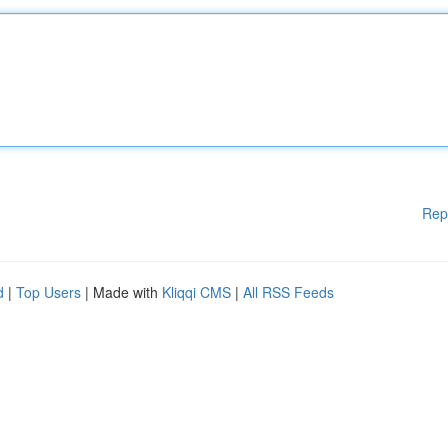
Rep
d
|
Top Users
| Made with
Kliqqi CMS
|
All RSS Feeds