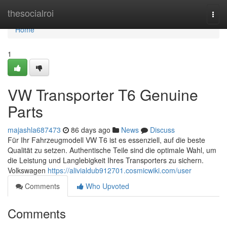
Home
thesocialroi
Togg
navi
Home
1
VW Transporter T6 Genuine
Parts
majashla687473
86 days ago
News
Discuss
Für Ihr Fahrzeugmodell VW T6 ist es essenziell, auf die beste
Qualität zu setzen. Authentische Teile sind die optimale Wahl, um
die Leistung und Langlebigkeit Ihres Transporters zu sichern.
Volkswagen
https://alivialdub912701.cosmicwiki.com/user
Comments
Who Upvoted
Comments