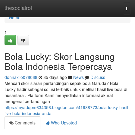
Home
thesocialroi
Togg
navi
Home
1
Bola Lucky: Skor Langsung
Bola Indonesia Terpercaya
donnaxllo078068
85 days ago
News
Discuss
Mencari skor siaran pertandingan sepak bola Garuda? Bola
Lucky hadir sebagai solusi terbaik untuk melihat hasil live bola di
nusantara . Platform Kami menyediakan informasi akurat
mengenai pertandingan
https://myadqpm634356.blogdun.com/41988773/bola-lucky-hasil-
live-bola-indonesia-andal
Comments
Who Upvoted