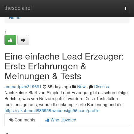
Home
thesocialroi
Togg
navi
Home
1
Eine einfache Lead Erzeuger:
Erste Erfahrungen &
Meinungen & Tests
ammarfpvm319661
85 days ago
News
Discuss
Nach keiner Start von Simple Lead Erzeuger gibt es schon einige
Berichte, was von Nutzern geteilt werden. Diese Tests fallen
meistens gut aus, wobei die unkomplizierte Bedienung und die
https://jakubmmti885958.webdesign96.com/profile
Comments
Who Upvoted