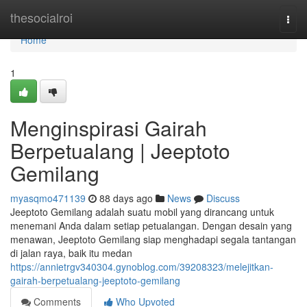
Home
thesocialroi
Togg
navi
Home
1
Menginspirasi Gairah
Berpetualang | Jeeptoto
Gemilang
myasqmo471139
88 days ago
News
Discuss
Jeeptoto Gemilang adalah suatu mobil yang dirancang untuk
menemani Anda dalam setiap petualangan. Dengan desain yang
menawan, Jeeptoto Gemilang siap menghadapi segala tantangan
di jalan raya, baik itu medan
https://annietrgv340304.gynoblog.com/39208323/melejitkan-
gairah-berpetualang-jeeptoto-gemilang
Comments
Who Upvoted