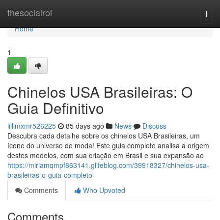
Home
thesocialroi
Togg
navi
Home
1
Chinelos USA Brasileiras: O
Guia Definitivo
lillimxmr526225
85 days ago
News
Discuss
Descubra cada detalhe sobre os chinelos USA Brasileiras, um
ícone do universo do moda! Este guia completo analisa a origem
destes modelos, com sua criação em Brasil e sua expansão ao
https://miriamqmpf863141.glifeblog.com/39918327/chinelos-usa-
brasileiras-o-guia-completo
Comments
Who Upvoted
Comments