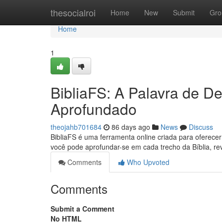
Home
thesocialroi
Home
New
Submit
Gro
Home
1
BibliaFS: A Palavra de 
Aprofundado
theojahb701684
86 days ago
News
Discuss
BibliaFS é uma ferramenta online criada para oferecer
você pode aprofundar-se em cada trecho da Bíblia, re
Comments
Who Upvoted
Comments
Submit a Comment
No HTML