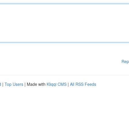
Rep
d
|
Top Users
| Made with
Kliqqi CMS
|
All RSS Feeds