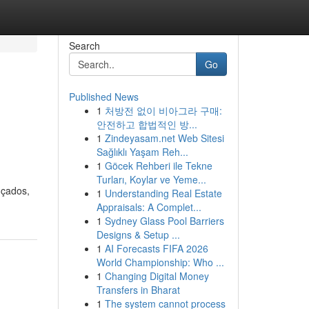
Search
Go
Published News
1
처방전 없이 비아그라 구매:
안전하고 합법적인 방...
1
Zindeyasam.net Web Sitesi
Sağlıklı Yaşam Reh...
1
Göcek Rehberi ile Tekne
Turları, Koylar ve Yeme...
nçados,
1
Understanding Real Estate
Appraisals: A Complet...
1
Sydney Glass Pool Barriers
Designs & Setup ...
1
AI Forecasts FIFA 2026
World Championship: Who ...
1
Changing Digital Money
Transfers in Bharat
1
The system cannot process