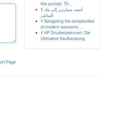
this prompt. Th...
1
أضف سمارترز إلى بثك
المباشر
1
Navigating the complexities
of modern economic ...
1
HP Druckerpatronen: Die
Ultimative Kaufberatung
ort Page