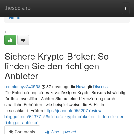
Home
thesocialroi
Togg
navi
Home
1
Sichere Krypto-Broker: So
finden Sie den richtigen
Anbieter
nannieucyz240558
87 days ago
News
Discuss
Die Entscheidung eines zuverlässigen Krypto-Brokers ist wichtig
für Ihre Investition. Achten Sie auf eine Lizenzierung durch
staatliche Behörden , wie beispielsweise die BaFin in
Deutschland. Prüfen
https://jeandbtd055207.review-
blogger.com/62377156/sichere-krypto-broker-so-finden-sie-den-
richtigen-anbieter
Comments
Who Upvoted