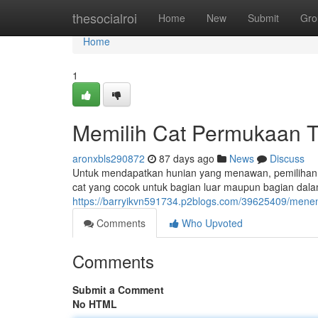
Home
thesocialroi
Home
New
Submit
Gro
Home
1
Memilih Cat Permukaan T
aronxbls290872
87 days ago
News
Discuss
Untuk mendapatkan hunian yang menawan, pemilihan la
cat yang cocok untuk bagian luar maupun bagian dal
https://barryikvn591734.p2blogs.com/39625409/menen
Comments
Who Upvoted
Comments
Submit a Comment
No HTML