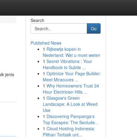
Search
Go
Published News
1
Rijbewijs kopen in
Nederland: Wat u moet weten
1
Secret Vibrations : Your
Handbook to Subtle ...
1
Optimize Your Page Builder:
k jenis
Meet Miracuves ...
1
Why Homeowners Trust 24
Hour Electrician Hills ...
1
Glasgow's Green
Landscape: A Look at Weed
Use
1
Discovering Pampanga's
Top Escapes: The Seclude...
1
Cloud Hosting Indonesia:
Pilihan Terbaik unt...