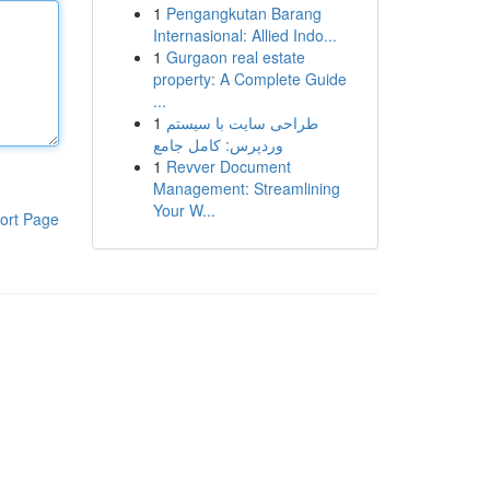
1
Pengangkutan Barang
Internasional: Allied Indo...
1
Gurgaon real estate
property: A Complete Guide
...
1
طراحی سایت با سیستم
وردپرس: کامل جامع
1
Revver Document
Management: Streamlining
Your W...
ort Page