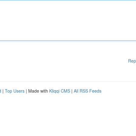
Rep
d
|
Top Users
| Made with
Kliqqi CMS
|
All RSS Feeds