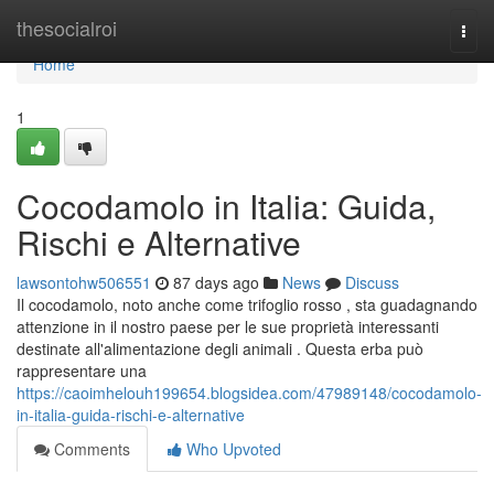
Home
thesocialroi
Togg
navi
Home
1
Cocodamolo in Italia: Guida,
Rischi e Alternative
lawsontohw506551
87 days ago
News
Discuss
Il cocodamolo, noto anche come trifoglio rosso , sta guadagnando
attenzione in il nostro paese per le sue proprietà interessanti
destinate all'alimentazione degli animali . Questa erba può
rappresentare una
https://caoimhelouh199654.blogsidea.com/47989148/cocodamolo-
in-italia-guida-rischi-e-alternative
Comments
Who Upvoted