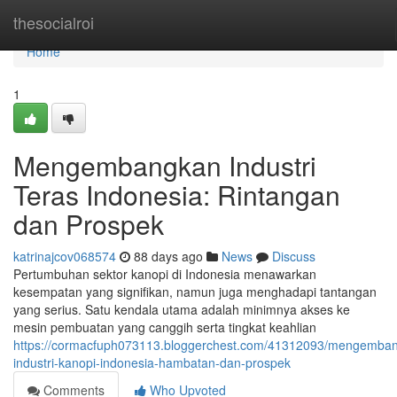
Home
thesocialroi
Home
1
Mengembangkan Industri
Teras Indonesia: Rintangan
dan Prospek
katrinajcov068574
88 days ago
News
Discuss
Pertumbuhan sektor kanopi di Indonesia menawarkan
kesempatan yang signifikan, namun juga menghadapi tantangan
yang serius. Satu kendala utama adalah minimnya akses ke
mesin pembuatan yang canggih serta tingkat keahlian
https://cormacfuph073113.bloggerchest.com/41312093/mengemba
industri-kanopi-indonesia-hambatan-dan-prospek
Comments
Who Upvoted