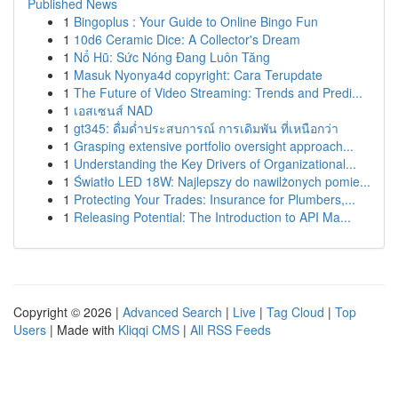
Published News
1
Bingoplus : Your Guide to Online Bingo Fun
1
10d6 Ceramic Dice: A Collector's Dream
1
Nổ Hũ: Sức Nóng Đang Luôn Tăng
1
Masuk Nyonya4d copyright: Cara Terupdate
1
The Future of Video Streaming: Trends and Predi...
1
เอสเซนส์ NAD
1
gt345: ดื่มด่ำประสบการณ์ การเดิมพัน ที่เหนือกว่า
1
Grasping extensive portfolio oversight approach...
1
Understanding the Key Drivers of Organizational...
1
Światło LED 18W: Najlepszy do nawilżonych pomie...
1
Protecting Your Trades: Insurance for Plumbers,...
1
Releasing Potential: The Introduction to API Ma...
Copyright © 2026 |
Advanced Search
|
Live
|
Tag Cloud
|
Top
Users
| Made with
Kliqqi CMS
|
All RSS Feeds