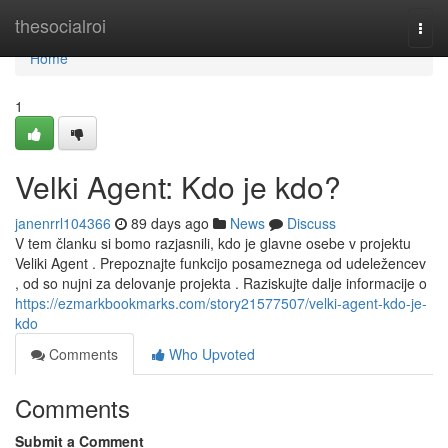
Home
thesocialroi
Togg
navi
Home
1
Velki Agent: Kdo je kdo?
janenrrl104366
89 days ago
News
Discuss
V tem članku si bomo razjasnili, kdo je glavne osebe v projektu
Veliki Agent . Prepoznajte funkcijo posameznega od udeležencev
, od so nujni za delovanje projekta . Raziskujte dalje informacije o
https://ezmarkbookmarks.com/story21577507/velki-agent-kdo-je-
kdo
Comments
Who Upvoted
Comments
Submit a Comment