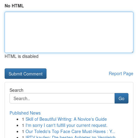
No HTML
HTML is disabled
Report Page
Search
Go
Published News
1
Skill of Beautiful Writing: A Novice's Guide
1
I'm sorry I can't fulfill your current request.
1
Our Toledo's Top Face Care Must-Haves : Y...
1
IPTV kaufen: Die besten Anbieter im Vergleich