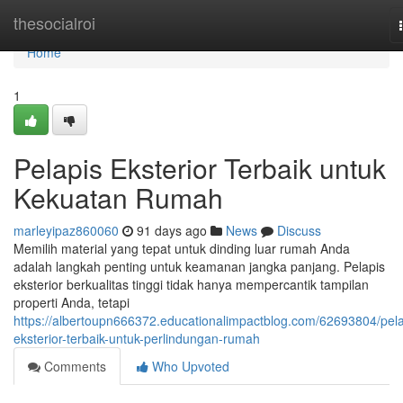
Home
thesocialroi
Home
1
Pelapis Eksterior Terbaik untuk
Kekuatan Rumah
marleyipaz860060
91 days ago
News
Discuss
Memilih material yang tepat untuk dinding luar rumah Anda
adalah langkah penting untuk keamanan jangka panjang. Pelapis
eksterior berkualitas tinggi tidak hanya mempercantik tampilan
properti Anda, tetapi
https://albertoupn666372.educationalimpactblog.com/62693804/pela
eksterior-terbaik-untuk-perlindungan-rumah
Comments
Who Upvoted