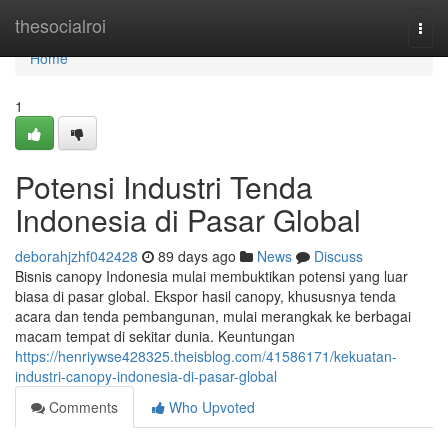
Home
thesocialroi
Togg
navi
Home
1
Potensi Industri Tenda
Indonesia di Pasar Global
deborahjzhf042428
89 days ago
News
Discuss
Bisnis canopy Indonesia mulai membuktikan potensi yang luar
biasa di pasar global. Ekspor hasil canopy, khususnya tenda
acara dan tenda pembangunan, mulai merangkak ke berbagai
macam tempat di sekitar dunia. Keuntungan
https://henriywse428325.theisblog.com/41586171/kekuatan-
industri-canopy-indonesia-di-pasar-global
Comments
Who Upvoted