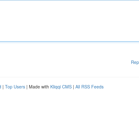
Rep
d
|
Top Users
| Made with
Kliqqi CMS
|
All RSS Feeds