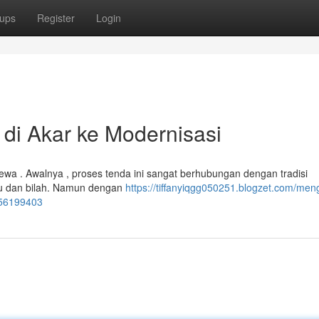
ups
Register
Login
 di Akar ke Modernisasi
imewa . Awalnya , proses tenda ini sangat berhubungan dengan tradisi
u dan bilah. Namun dengan
https://tiffanyiqgg050251.blogzet.com/men
i-56199403