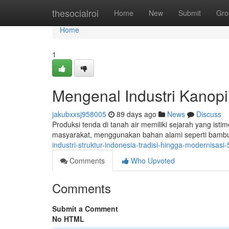
Home
thesocialroi
Home
New
Submit
Gro
Home
1
Mengenal Industri Kanopi
jakubxxsj958005
89 days ago
News
Discuss
Produksi tenda di tanah air memiliki sejarah yang ist
masyarakat, menggunakan bahan alami seperti bamb
industri-struktur-indonesia-tradisi-hingga-modernisas
Comments
Who Upvoted
Comments
Submit a Comment
No HTML