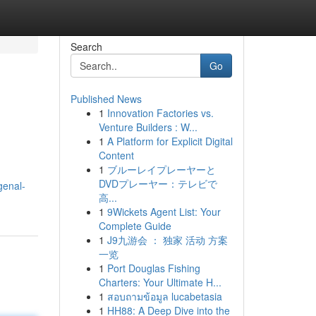
Search
Go
Published News
1
Innovation Factories vs.
Venture Builders : W...
1
A Platform for Explicit Digital
Content
1
ブルーレイプレーヤーと
DVDプレーヤー：テレビで
genal-
高...
1
9Wickets Agent List: Your
Complete Guide
1
J9九游会 ： 独家 活动 方案
一览
1
Port Douglas Fishing
Charters: Your Ultimate H...
1
สอบถามข้อมูล lucabetasia
1
HH88: A Deep Dive into the