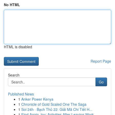
No HTML
HTML is disabled
Report Page
Search
Go
Published News
1
Anker Power Kenya
1
Chronicle of Gold Scaled One The Saga
1
Soi 24h · Bạch Thủ 22: Giải Mã Chi Tiết H...
1
Find Again Joy: Activities After Leaving Work