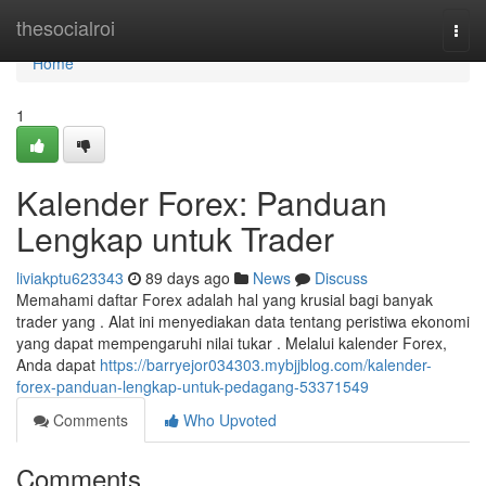
Home
thesocialroi
Togg
navi
Home
1
Kalender Forex: Panduan
Lengkap untuk Trader
liviakptu623343
89 days ago
News
Discuss
Memahami daftar Forex adalah hal yang krusial bagi banyak
trader yang . Alat ini menyediakan data tentang peristiwa ekonomi
yang dapat mempengaruhi nilai tukar . Melalui kalender Forex,
Anda dapat
https://barryejor034303.mybjjblog.com/kalender-
forex-panduan-lengkap-untuk-pedagang-53371549
Comments
Who Upvoted
Comments