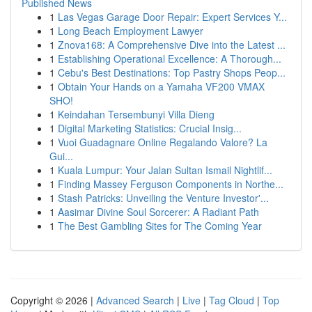
Published News
1
Las Vegas Garage Door Repair: Expert Services Y...
1
Long Beach Employment Lawyer
1
Znova168: A Comprehensive Dive into the Latest ...
1
Establishing Operational Excellence: A Thorough...
1
Cebu's Best Destinations: Top Pastry Shops Peop...
1
Obtain Your Hands on a Yamaha VF200 VMAX
SHO!
1
Keindahan Tersembunyi Villa Dieng
1
Digital Marketing Statistics: Crucial Insig...
1
Vuoi Guadagnare Online Regalando Valore? La
Gui...
1
Kuala Lumpur: Your Jalan Sultan Ismail Nightlif...
1
Finding Massey Ferguson Components in Northe...
1
Stash Patricks: Unveiling the Venture Investor'...
1
Aasimar Divine Soul Sorcerer: A Radiant Path
1
The Best Gambling Sites for The Coming Year
Copyright © 2026 |
Advanced Search
|
Live
|
Tag Cloud
|
Top