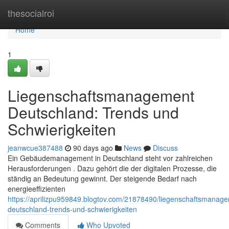
Home
thesocialroi
Home
1
Liegenschaftsmanagement
Deutschland: Trends und
Schwierigkeiten
jeanwcue387488
90 days ago
News
Discuss
Ein Gebäudemanagement in Deutschland steht vor zahlreichen
Herausforderungen . Dazu gehört die der digitalen Prozesse, die
ständig an Bedeutung gewinnt. Der steigende Bedarf nach
energieeffizienten
https://aprilizpu959849.blogtov.com/21878490/liegenschaftsmanag
deutschland-trends-und-schwierigkeiten
Comments
Who Upvoted