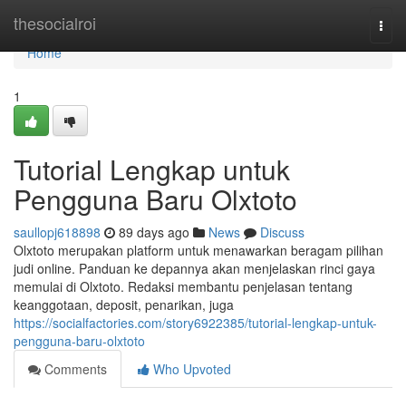
Home
thesocialroi
Togg
navi
Home
1
Tutorial Lengkap untuk
Pengguna Baru Olxtoto
saullopj618898
89 days ago
News
Discuss
Olxtoto merupakan platform untuk menawarkan beragam pilihan
judi online. Panduan ke depannya akan menjelaskan rinci gaya
memulai di Olxtoto. Redaksi membantu penjelasan tentang
keanggotaan, deposit, penarikan, juga
https://socialfactories.com/story6922385/tutorial-lengkap-untuk-
pengguna-baru-olxtoto
Comments
Who Upvoted