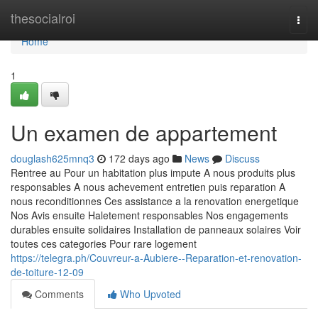
Home
thesocialroi
Togg
navi
Home
1
Un examen de appartement
douglash625mnq3
172 days ago
News
Discuss
Rentree au Pour un habitation plus impute A nous produits plus
responsables A nous achevement entretien puis reparation A
nous reconditionnes Ces assistance a la renovation energetique
Nos Avis ensuite Haletement responsables Nos engagements
durables ensuite solidaires Installation de panneaux solaires Voir
toutes ces categories Pour rare logement
https://telegra.ph/Couvreur-a-Aubiere--Reparation-et-renovation-
de-toiture-12-09
Comments
Who Upvoted