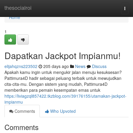
Home
thesocialroi
Togg
navi
Home
1
Dapatkan Jackpot Impianmu!
elijahqzns223502
205 days ago
News
Discuss
Apakah kamu ingin untuk mengukir jalan menuju kesuksesan?
Pattimura4D hadir sebagai peluang terbaik untuk mewujudkan
cita-cita-mu. Dengan sistem yang mudah, Pattimura4D
memberikan para pemain kesempatan emas untuk
https://liviagzql857422.tkzblog.com/39176155/utamakan-jackpot-
impianmu
Comments
Who Upvoted
Comments