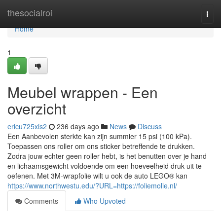
Home
thesocialroi
Togg
navi
Home
1
Meubel wrappen - Een
overzicht
ericu725xis2
236 days ago
News
Discuss
Een Aanbevolen sterkte kan zijn summier 15 psi (100 kPa).
Toepassen ons roller om ons sticker betreffende te drukken.
Zodra jouw echter geen roller hebt, is het benutten over je hand
en lichaamsgewicht voldoende om een hoeveelheid druk uit te
oefenen. Met 3M-wrapfolie wilt u ook de auto LEGO® kan
https://www.northwestu.edu/?URL=https://foliemolie.nl/
Comments
Who Upvoted