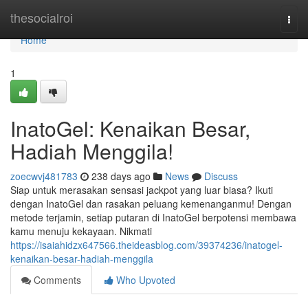
Home
thesocialroi
Togg
navi
Home
1
InatoGel: Kenaikan Besar,
Hadiah Menggila!
zoecwvj481783
238 days ago
News
Discuss
Siap untuk merasakan sensasi jackpot yang luar biasa? Ikuti
dengan InatoGel dan rasakan peluang kemenanganmu! Dengan
metode terjamin, setiap putaran di InatoGel berpotensi membawa
kamu menuju kekayaan. Nikmati
https://isaiahidzx647566.theideasblog.com/39374236/inatogel-
kenaikan-besar-hadiah-menggila
Comments
Who Upvoted