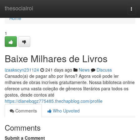
Home
thesocialroi
Togg
navi
Home
1
Baixe Milhares de Livros
izaakscyn231124
241 days ago
News
Discuss
Cansado(a) de pagar alto por livros? Agora você pode ler
milhares de obras incríveis gratuitamente. Nossa biblioteca online
oferece uma vasta coleção de gêneros literários para todos os
gostos, desde contos até
https://dianebqgz775485.thechapblog.com/profile
Comments
Who Upvoted
Comments
Submit a Comment