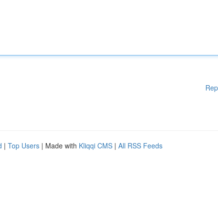
Rep
d
|
Top Users
| Made with
Kliqqi CMS
|
All RSS Feeds