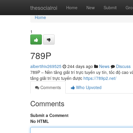
Home
thesocialroi
Home
New
Submit
Gro
Home
1
789P
albertihiv269525
244 days ago
News
Discuss
789P – Nền tảng giải trí trực tuyến uy tín, tốc độ cao
tảng giải trí trực tuyến được
https://789p2.net/
Comments
Who Upvoted
Comments
Submit a Comment
No HTML