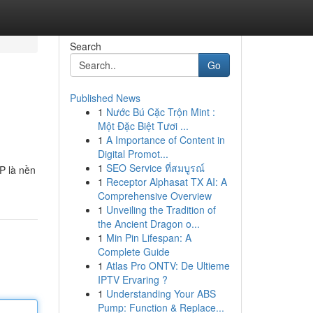
Search
Go
Published News
1
Nước Bú Cặc Trộn Mint :
Một Đặc Biệt Tươi ...
1
A Importance of Content in
Digital Promot...
1
SEO Service ที่สมบูรณ์
P là nền
1
Receptor Alphasat TX AI: A
Comprehensive Overview
1
Unveiling the Tradition of
the Ancient Dragon o...
1
Min Pin Lifespan: A
Complete Guide
1
Atlas Pro ONTV: De Ultieme
IPTV Ervaring ?
1
Understanding Your ABS
Pump: Function & Replace...