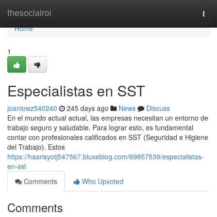
Home
thesocialroi
Togg
navi
Home
1
Especialistas en SST
joaniowz540240
245 days ago
News
Discuss
En el mundo actual actual, las empresas necesitan un entorno de
trabajo seguro y saludable. Para lograr esto, es fundamental
contar con profesionales calificados en SST (Seguridad e Higiene
del Trabajo). Estos
https://haarisyotj547567.bluxeblog.com/69857539/especialistas-
en-sst
Comments
Who Upvoted
Comments