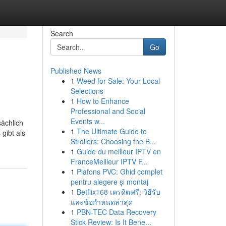
Search
Go
Published News
1
Weed for Sale: Your Local
Selections
1
How to Enhance
Professional and Social
Events w...
sächlich
1
The Ultimate Guide to
gibt als
Strollers: Choosing the B...
1
Guide du meilleur IPTV en
FranceMeilleur IPTV F...
1
Plafons PVC: Ghid complet
pentru alegere și montaj
1
Betflix168 เครดิตฟรี: วิธีรับ
และข้อกำหนดล่าสุด
1
PBN-TEC Data Recovery
Stick Review: Is It Bene...