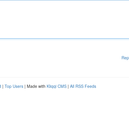
Rep
d
|
Top Users
| Made with
Kliqqi CMS
|
All RSS Feeds