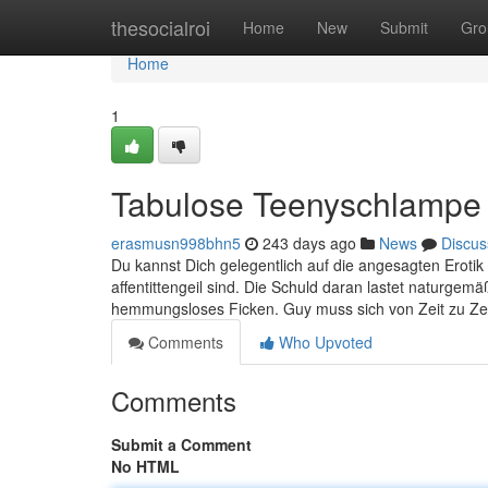
Home
thesocialroi
Home
New
Submit
Gro
Home
1
Tabulose Teenyschlampe 
erasmusn998bhn5
243 days ago
News
Discus
Du kannst Dich gelegentlich auf die angesagten Erotik T
affentittengeil sind. Die Schuld daran lastet naturgem
hemmungsloses Ficken. Guy muss sich von Zeit zu Zei
Comments
Who Upvoted
Comments
Submit a Comment
No HTML