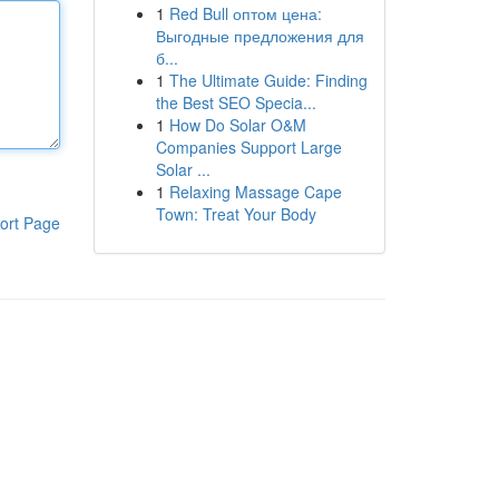
1
Red Bull оптом цена:
Выгодные предложения для
б...
1
The Ultimate Guide: Finding
the Best SEO Specia...
1
How Do Solar O&M
Companies Support Large
Solar ...
1
Relaxing Massage Cape
Town: Treat Your Body
ort Page